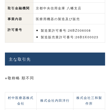
取引金融
機関
京都中央信用金庫 八幡支店
事業内容
医療用機器の製造及び販売
許可番号
製造業許可番号:
26BZ006008
製造販売業許可番号:
26B3X00023
主な取引先
※敬称略 順不同
村中医療器株式
株式会社三和製
株式会社内田洋行
会社
作所