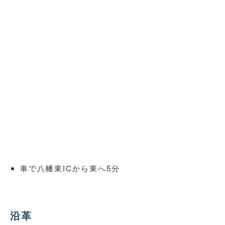
車で八幡東ICから東へ5分
沿革